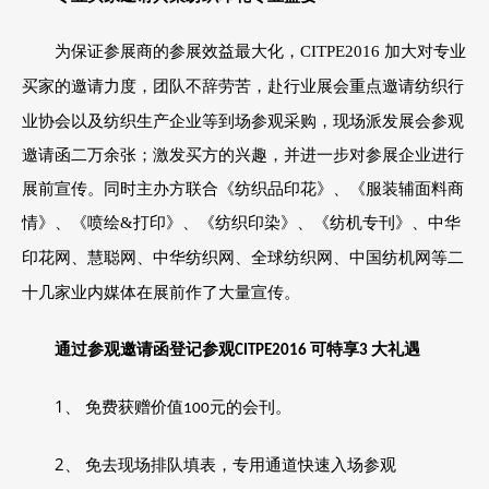
为保证参展商的参展效益最大化，
CITPE2016
加大对专业
重点邀请纺织行
买家的邀请力度，团队不辞劳苦，赴行业展会
业协会以及纺织生产企业等到场参观采购，现场派发展会参观
邀请函二万余张；激发买方的兴趣，并进一步对参展企业进行
展前宣传。同时主办方联合《纺织品印花》、《服装辅面料商
情》、《喷绘
&
打印》、《纺织印染》、《纺机专刊》、中华
印花网、慧聪网、中华纺织网、全球纺织网、中国纺机网等二
十几家业内媒体在展前作了大量宣传。
通过参观邀请函登记参观
可特享
大礼遇
CITPE2016
3
1、 免费获赠价值
元的会刊。
100
2、 免去现场排队填表，专用通道快速入场参观