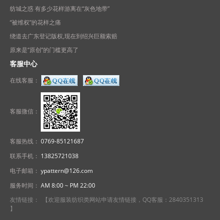
纺城之惑 有多少花样游离在“灰色地带”
“被维权”的花样之痛
绕道去广东登记版权,现在到绍兴巨额索赔
原来是“原创”的门槛更高了
客服中心
在线客服：
客服微信：
客服热线：
0769-85121687
联系手机：
13825721038
电子邮箱：
ypattern@126.com
服务时间：
AM 8:00 ~ PM 22:00
友情链接： 【欢迎服装纺织类网站申请友情链接，QQ客服：2840351313
】