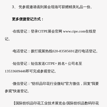
3、 凭参观邀请函到展会现场可获赠精美礼品一份。
更多便捷登记方式：
·在线登记：登录
在线登
CITPE
展会官网 www.cipe.com
记。
·电话登记：拨打观展热线
020-83585691
进行电话登记。
·短信登记：短信发送
CITPE+
姓名
+
公司名至
13533609446
即可完成参观登记。
·微信登记：“纺织品印花行业微站”官方微信，回复“我要
参观”快速登记。
【国际纺织品印花工业技术展览会
/
国际纺织品数码印花