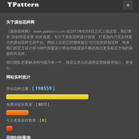
下，如花样被第三方认为侵权时，我们将会提供上述几点
原创证明给会员进行抗诉。如最终还是被裁决败诉的，只
要向本站出示版权仲裁部门的判决书，本站将作出最终按
关于源创花样网
花样购买价格的3倍退赔承诺。
《源创花样网》 www.ypattern.com 在2015年8月8日正式上线运营，我们秉
承 ‘原创缔造未来’ 的价值观，专注于原创花样设计领域，打造国内乃至全球最
大的原创花样交易平台。网站上目前已经拥有超过10万款的原创花样，将来
我们的官方设计师与特约加盟设计师会持续源源不断的推出更多贴近市场的最
新时尚花样。
我们团队想要解决的问题只有一个，就是让您从此选用花型能够更放心、更省
心.
网站实时统计
[
198559
]
原创花样总量：
[ 8017 ]
免费浏览区数量：
[
0
]
今天更新花样数量：
花样纠纷案例