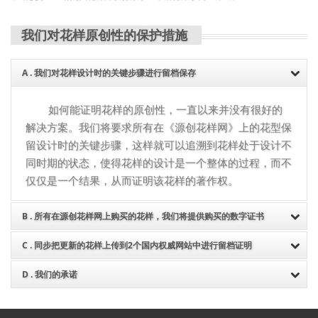
我们对花样原创性的保护措施
A . 我们对花样设计时的关键步骤进行留档保存
如何能证明花样的原创性，一直以来并没有很好的
解决方案。我们将要求所有在《源创花样网》上的花型保
留设计时的关键步骤，这样就可以追溯到花样处于设计不
同时期的状态，使得花样的设计是一个整体的过程，而不
仅仅是一个结果，从而证明该花样的著作权。
B . 所有在源创花样网上购买的花样，我们将提供购买的数字证书
C . 同步把更新的花样上传到2个国内权威网站中进行留档证明
凡是在《源创花样网》上购买的花样，无论购买的
是使用权还是买断花样，在购买成功后网站将会提供一张
D . 我们的承诺
《源创花样网》上的所有花样我们都将同步更新到
购买数字证书图片，您可以下载该证书到电脑上保存。
国内2个第三方的权威网站云平台上进行备份留档，从而
在国内花样版权保护判定不确定因素存在的环境
可以多方面证明该花样最初出现在网络中的时间。