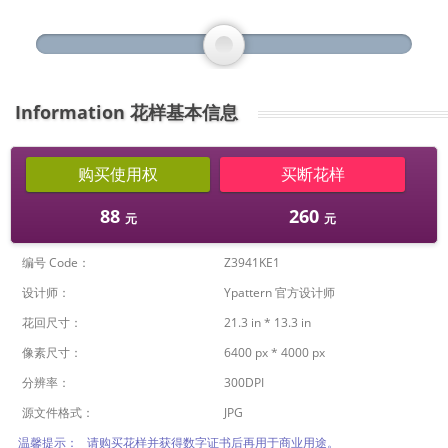
Information 花样基本信息
购买使用权
买断花样
88
260
元
元
编号 Code：
Z3941KE1
设计师：
Ypattern 官方设计师
花回尺寸：
21.3 in * 13.3 in
像素尺寸：
6400 px * 4000 px
分辨率：
300DPI
源文件格式：
JPG
温馨提示： 请购买花样并获得数字证书后再用于商业用途
。