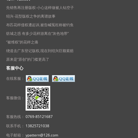
先销售再注册版权-小心这样做被人钻空子
绍兴-花型版权之争的离谱故事
布匹花样侵权遭起诉,被告喊冤枉称被钓鱼
纺城之惑 有多少花样游离在“灰色地带”
“被维权”的花样之痛
绕道去广东登记版权,现在到绍兴巨额索赔
原来是“原创”的门槛更高了
客服中心
在线客服：
客服微信：
客服热线：
0769-85121687
联系手机：
13825721038
电子邮箱：
ypattern@126.com