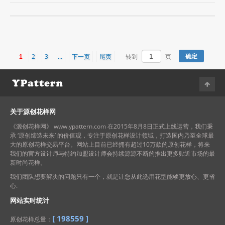
2
3
...
下一页
尾页
1
转到
页
关于源创花样网
《源创花样网》 www.ypattern.com 在2015年8月8日正式上线运营，我们秉
承 ‘原创缔造未来’ 的价值观，专注于原创花样设计领域，打造国内乃至全球最
大的原创花样交易平台。网站上目前已经拥有超过10万款的原创花样，将来
我们的官方设计师与特约加盟设计师会持续源源不断的推出更多贴近市场的最
新时尚花样。
我们团队想要解决的问题只有一个，就是让您从此选用花型能够更放心、更省
心.
网站实时统计
[
198559
]
原创花样总量：