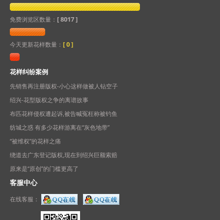
[ 8017 ]
免费浏览区数量：
[
0
]
今天更新花样数量：
花样纠纷案例
先销售再注册版权-小心这样做被人钻空子
绍兴-花型版权之争的离谱故事
布匹花样侵权遭起诉,被告喊冤枉称被钓鱼
纺城之惑 有多少花样游离在“灰色地带”
“被维权”的花样之痛
绕道去广东登记版权,现在到绍兴巨额索赔
原来是“原创”的门槛更高了
客服中心
在线客服：