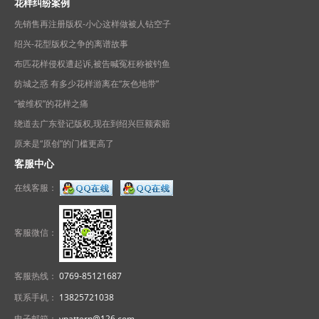
花样纠纷案例
先销售再注册版权-小心这样做被人钻空子
绍兴-花型版权之争的离谱故事
布匹花样侵权遭起诉,被告喊冤枉称被钓鱼
纺城之惑 有多少花样游离在“灰色地带”
“被维权”的花样之痛
绕道去广东登记版权,现在到绍兴巨额索赔
原来是“原创”的门槛更高了
客服中心
在线客服：
客服微信：
客服热线：
0769-85121687
联系手机：
13825721038
电子邮箱：
ypattern@126.com