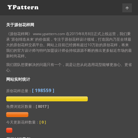
关于源创花样网
《源创花样网》 www.ypattern.com 在2015年8月8日正式上线运营，我们秉
承 ‘原创缔造未来’ 的价值观，专注于原创花样设计领域，打造国内乃至全球最
大的原创花样交易平台。网站上目前已经拥有超过10万款的原创花样，将来
我们的官方设计师与特约加盟设计师会持续源源不断的推出更多贴近市场的最
新时尚花样。
我们团队想要解决的问题只有一个，就是让您从此选用花型能够更放心、更省
心.
网站实时统计
[
198559
]
原创花样总量：
[ 8017 ]
免费浏览区数量：
[
0
]
今天更新花样数量：