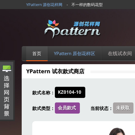
YPattern 源创花样网
- 不一样的数码花型
在线试衣间
首页
YPattern 原创花样区
YPattern 试衣款式商店
KZ0104-10
款式名称：
会员款式
未获取
款式类型：
当前状态：