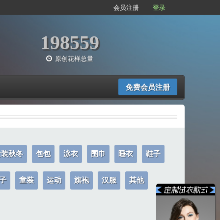
会员注册
登录
198559
原创花样总量
免费会员注册
女装秋冬
包包
泳衣
围巾
睡衣
鞋子
子
童装
运动
旗袍
汉服
其他