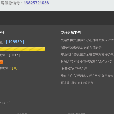
。客服微信号：
13825721038
统计
花样纠纷案例
先销售再注册版权-小心这样做被人钻空
[
198559
]
量：
绍兴-花型版权之争的离谱故事
布匹花样侵权遭起诉,被告喊冤枉称被钓
[ 8017 ]
数量：
纺城之惑 有多少花样游离在“灰色地带”
[
0
]
样数量：
“被维权”的花样之痛
绕道去广东登记版权,现在到绍兴巨额索
原来是“原创”的门槛更高了
313 】