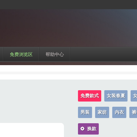
免费浏览区
帮助中心
免费款式
女装春夏
男装
家纺
内衣
裤
换款