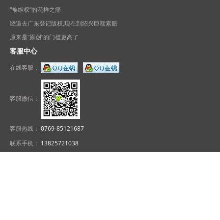
“被维权”的花样之痛
绕道去广东登记版权,现在到绍兴巨额索赔
原来是“原创”的门槛更高了
客服中心
在线客服：
客服微信：
客服热线：
0769-85121687
联系手机：
13825721038
电子邮箱：
ypattern@126.com
服务时间：
AM 8:00 ~ PM 22:00
友情链接： 【欢迎服装纺织类网站申请友情链接，QQ客服：2840351313
】
花样世界