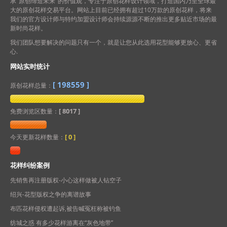
承 ‘原创缔造未来’ 的价值观，专注于原创花样设计领域，打造国内乃至全球最
大的原创花样交易平台。网站上目前已经拥有超过10万款的原创花样，将来
我们的官方设计师与特约加盟设计师会持续源源不断的推出更多贴近市场的最
新时尚花样。
我们团队想要解决的问题只有一个，就是让您从此选用花型能够更放心、更省
心.
网站实时统计
[
198559
]
原创花样总量：
[ 8017 ]
免费浏览区数量：
[
0
]
今天更新花样数量：
花样纠纷案例
先销售再注册版权-小心这样做被人钻空子
绍兴-花型版权之争的离谱故事
布匹花样侵权遭起诉,被告喊冤枉称被钓鱼
纺城之惑 有多少花样游离在“灰色地带”