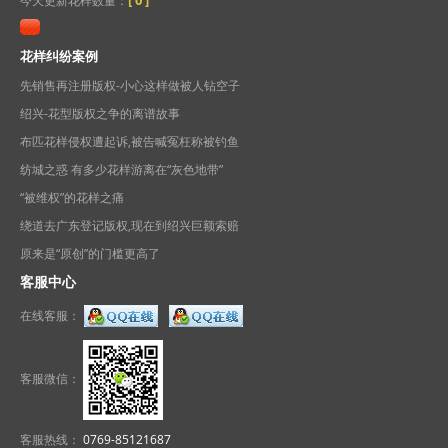
[
0
]
今天更新花样数量：
花样纠纷案例
先销售再注册版权-小心这样做被人钻空子
绍兴-花型版权之争的离谱故事
布匹花样侵权遭起诉,被告喊冤枉称被钓鱼
纺城之惑 有多少花样游离在“灰色地带”
“被维权”的花样之痛
绕道去广东登记版权,现在到绍兴巨额索赔
原来是“原创”的门槛更高了
客服中心
在线客服：
客服微信：
客服热线：
0769-85121687