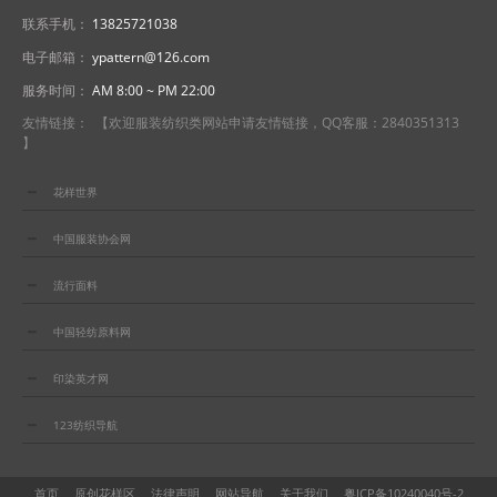
联系手机：
13825721038
电子邮箱：
ypattern@126.com
服务时间：
AM 8:00 ~ PM 22:00
友情链接： 【欢迎服装纺织类网站申请友情链接，QQ客服：2840351313
】
花样世界
中国服装协会网
流行面料
中国轻纺原料网
印染英才网
123纺织导航
首页
原创花样区
法律声明
网站导航
关于我们
粤ICP备10240040号-2