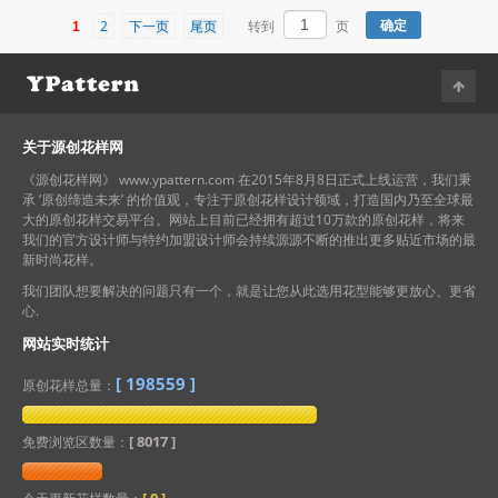
2
下一页
尾页
1
转到
页
关于源创花样网
《源创花样网》 www.ypattern.com 在2015年8月8日正式上线运营，我们秉
承 ‘原创缔造未来’ 的价值观，专注于原创花样设计领域，打造国内乃至全球最
大的原创花样交易平台。网站上目前已经拥有超过10万款的原创花样，将来
我们的官方设计师与特约加盟设计师会持续源源不断的推出更多贴近市场的最
新时尚花样。
我们团队想要解决的问题只有一个，就是让您从此选用花型能够更放心、更省
心.
网站实时统计
[
198559
]
原创花样总量：
[ 8017 ]
免费浏览区数量：