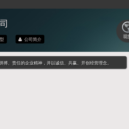
司
型
公司简介
、拼搏、责任的企业精神，并以诚信、共赢、开创经营理念。