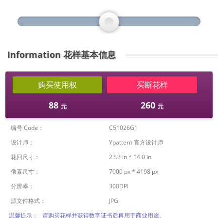
Information 花样基本信息
购买使用权
买断花样
88
260
元
元
编号 Code：
C51026G1
设计师：
Ypattern 官方设计师
花回尺寸：
23.3 in * 14.0 in
像素尺寸：
7000 px * 4198 px
分辨率：
300DPI
源文件格式：
JPG
温馨提示： 请购买花样并获得数字证书后再用于商业用途
。