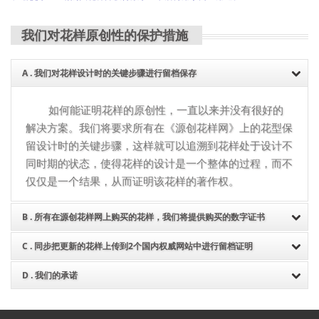
我们对花样原创性的保护措施
A . 我们对花样设计时的关键步骤进行留档保存
如何能证明花样的原创性，一直以来并没有很好的
解决方案。我们将要求所有在《源创花样网》上的花型保
留设计时的关键步骤，这样就可以追溯到花样处于设计不
同时期的状态，使得花样的设计是一个整体的过程，而不
仅仅是一个结果，从而证明该花样的著作权。
B . 所有在源创花样网上购买的花样，我们将提供购买的数字证书
C . 同步把更新的花样上传到2个国内权威网站中进行留档证明
凡是在《源创花样网》上购买的花样，无论购买的
是使用权还是买断花样，在购买成功后网站将会提供一张
D . 我们的承诺
《源创花样网》上的所有花样我们都将同步更新到
购买数字证书图片，您可以下载该证书到电脑上保存。
国内2个第三方的权威网站云平台上进行备份留档，从而
在国内花样版权保护判定不确定因素存在的环境
可以多方面证明该花样最初出现在网络中的时间。