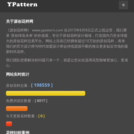
下，如花样被第三方认为侵权时，我们将会提供上述几点
原创证明给会员进行抗诉。如最终还是被裁决败诉的，只
要向本站出示版权仲裁部门的判决书，本站将作出最终按
关于源创花样网
花样购买价格的3倍退赔承诺。
《源创花样网》 www.ypattern.com 在2015年8月8日正式上线运营，我们秉
承 ‘原创缔造未来’ 的价值观，专注于原创花样设计领域，打造国内乃至全球最
大的原创花样交易平台。网站上目前已经拥有超过10万款的原创花样，将来
我们的官方设计师与特约加盟设计师会持续源源不断的推出更多贴近市场的最
新时尚花样。
我们团队想要解决的问题只有一个，就是让您从此选用花型能够更放心、更省
心.
网站实时统计
[
198559
]
原创花样总量：
[ 8017 ]
免费浏览区数量：
[
0
]
今天更新花样数量：
花样纠纷案例