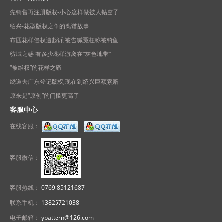
先销售再注册版权-小心这样做被人钻空子
绍兴-花型版权之争的离谱故事
布匹花样侵权遭起诉,被告喊冤枉称被钓鱼
纺城之惑 有多少花样游离在“灰色地带”
“被维权”的花样之痛
绕道去广东登记版权,现在到绍兴巨额索赔
原来是“原创”的门槛更高了
客服中心
在线客服：
客服微信：
客服热线：
0769-85121687
联系手机：
13825721038
电子邮箱：
ypattern@126.com