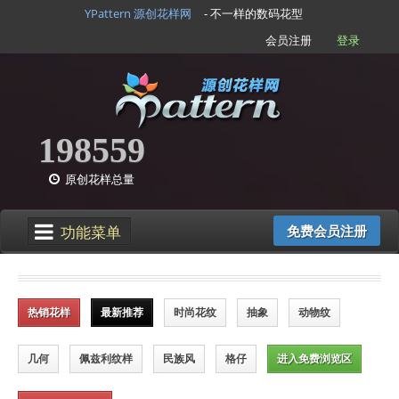
YPattern 源创花样网
- 不一样的数码花型
会员注册
登录
198559
原创花样总量
功能菜单
免费会员注册
热销花样
最新推荐
时尚花纹
抽象
动物纹
几何
佩兹利纹样
民族风
格仔
进入免费浏览区