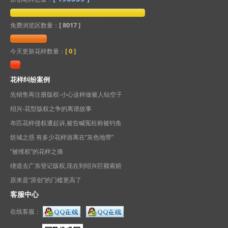
[ 8017 ]
免费浏览区数量：
[
0
]
今天更新花样数量：
花样纠纷案例
先销售再注册版权-小心这样做被人钻空子
绍兴-花型版权之争的离谱故事
布匹花样侵权遭起诉,被告喊冤枉称被钓鱼
纺城之惑 有多少花样游离在“灰色地带”
“被维权”的花样之痛
绕道去广东登记版权,现在到绍兴巨额索赔
原来是“原创”的门槛更高了
客服中心
在线客服：