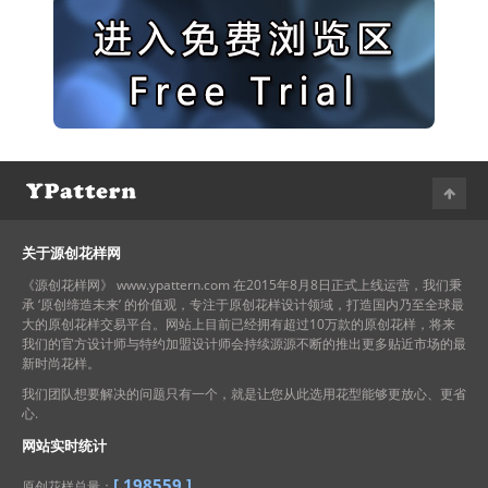
关于源创花样网
《源创花样网》 www.ypattern.com 在2015年8月8日正式上线运营，我们秉
承 ‘原创缔造未来’ 的价值观，专注于原创花样设计领域，打造国内乃至全球最
大的原创花样交易平台。网站上目前已经拥有超过10万款的原创花样，将来
我们的官方设计师与特约加盟设计师会持续源源不断的推出更多贴近市场的最
新时尚花样。
我们团队想要解决的问题只有一个，就是让您从此选用花型能够更放心、更省
心.
网站实时统计
[
198559
]
原创花样总量：